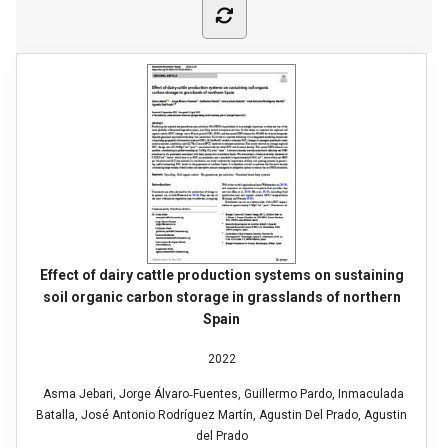
Effect of dairy cattle production systems on sustaining
soil organic carbon storage in grasslands of northern
Spain
2022
Asma Jebari, Jorge Álvaro‐Fuentes, Guillermo Pardo, Inmaculada
Batalla, José Antonio Rodríguez Martín, Agustin Del Prado, Agustin
del Prado