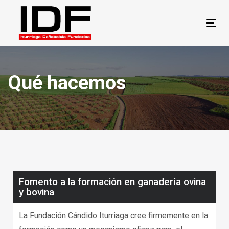
Skip
Skip
links
to
Tog
primary
navigation
Skip
Qué hacemos
to
content
Fomento a la formación en ganadería ovina
y bovina
La Fundación Cándido Iturriaga cree firmemente en la