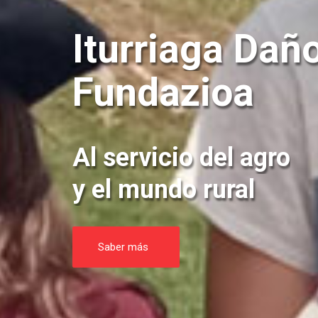
Iturriaga Daño
Fundazioa
Al servicio del agro
y el mundo rural
Saber más