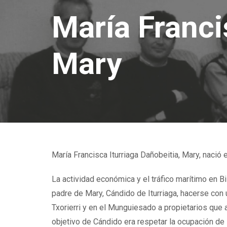
María Franci
Mary
María Francisca Iturriaga Dañobeitia, Mary, nació 
La actividad económica y el tráfico marítimo en Bi
padre de Mary, Cándido de Iturriaga, hacerse con 
Txorierri y en el Munguiesado a propietarios que 
objetivo de Cándido era respetar la ocupación de