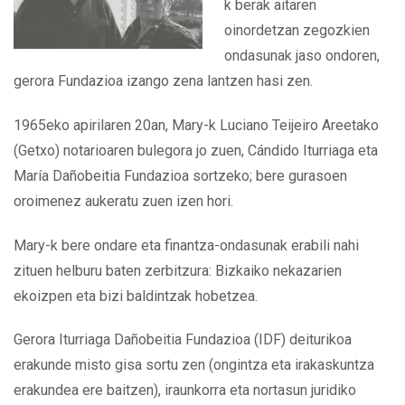
k berak aitaren
oinordetzan zegozkien
ondasunak jaso ondoren,
gerora Fundazioa izango zena lantzen hasi zen.
1965eko apirilaren 20an, Mary-k Luciano Teijeiro Areetako
(Getxo) notarioaren bulegora jo zuen, Cándido Iturriaga eta
María Dañobeitia Fundazioa sortzeko; bere gurasoen
oroimenez aukeratu zuen izen hori.
Mary-k bere ondare eta finantza-ondasunak erabili nahi
zituen helburu baten zerbitzura: Bizkaiko nekazarien
ekoizpen eta bizi baldintzak hobetzea.
Gerora Iturriaga Dañobeitia Fundazioa (IDF) deiturikoa
erakunde misto gisa sortu zen (ongintza eta irakaskuntza
erakundea ere baitzen), iraunkorra eta nortasun juridiko