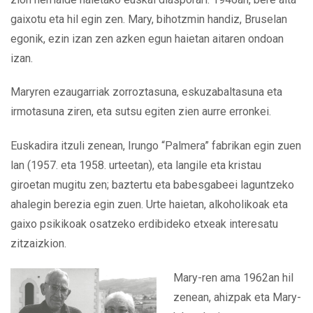
gaixotu eta hil egin zen. Mary, bihotzmin handiz, Bruselan
egonik, ezin izan zen azken egun haietan aitaren ondoan
izan.
Maryren ezaugarriak zorroztasuna, eskuzabaltasuna eta
irmotasuna ziren, eta sutsu egiten zien aurre erronkei.
Euskadira itzuli zenean, Irungo “Palmera” fabrikan egin zuen
lan (1957. eta 1958. urteetan), eta langile eta kristau
giroetan mugitu zen; baztertu eta babesgabeei laguntzeko
ahalegin berezia egin zuen. Urte haietan, alkoholikoak eta
gaixo psikikoak osatzeko erdibideko etxeak interesatu
zitzaizkion.
Mary-ren ama 1962an hil
zenean, ahizpak eta Mary-