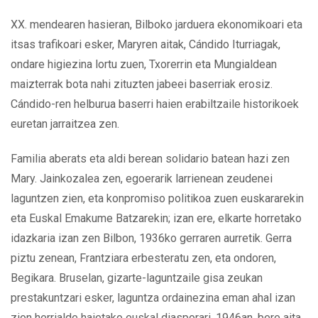
XX. mendearen hasieran, Bilboko jarduera ekonomikoari eta
itsas trafikoari esker, Maryren aitak, Cándido Iturriagak,
ondare higiezina lortu zuen, Txorerrin eta Mungialdean
maizterrak bota nahi zituzten jabeei baserriak erosiz.
Cándido-ren helburua baserri haien erabiltzaile historikoek
euretan jarraitzea zen.
Familia aberats eta aldi berean solidario batean hazi zen
Mary. Jainkozalea zen, egoerarik larrienean zeudenei
laguntzen zien, eta konpromiso politikoa zuen euskararekin
eta Euskal Emakume Batzarekin; izan ere, elkarte horretako
idazkaria izan zen Bilbon, 1936ko gerraren aurretik. Gerra
piztu zenean, Frantziara erbesteratu zen, eta ondoren,
Begikara. Bruselan, gizarte-laguntzaile gisa zeukan
prestakuntzari esker, laguntza ordainezina eman ahal izan
zion herrialde haietako euskal diasporari. 1946an, bere aita