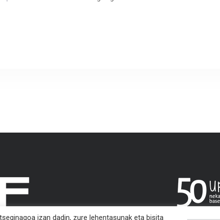
tseginagoa izan dadin, zure lehentasunak eta bisita