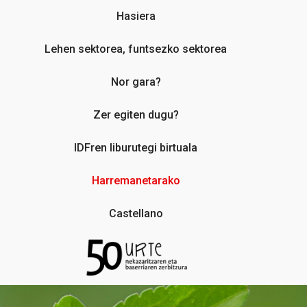
Hasiera
Lehen sektorea, funtsezko sektorea
Nor gara?
Zer egiten dugu?
IDFren liburutegi birtuala
Harremanetarako
Castellano