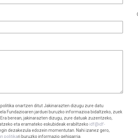
politika onartzen ditut Jakinarazten dizugu zure datu
uela Fundazioaren jarduei buruzko informazioa bidaltzeko, zuek
ra berean, jakinarazten dizugu, zure datuak zuzentzeko,
atzeko eta eramateko eskubideak erabiltzeko
idf@idf-
 egin dezakezula edozein momentutan. Nahi izanez gero,
n politika
ri buruzko informazio gehigarria.