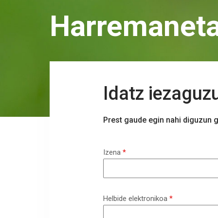
Harremanet
Idatz iezaguz
Prest gaude egin nahi diguzun g
Izena
*
Helbide elektronikoa
*