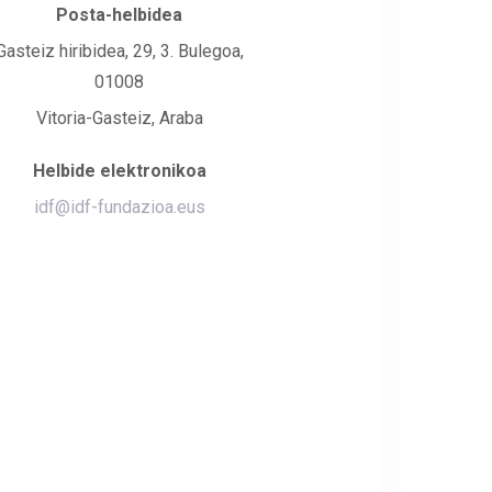
Posta-helbidea
Gasteiz hiribidea, 29, 3. Bulegoa,
01008
Vitoria-Gasteiz, Araba
Helbide elektronikoa
idf@idf-fundazioa.eus