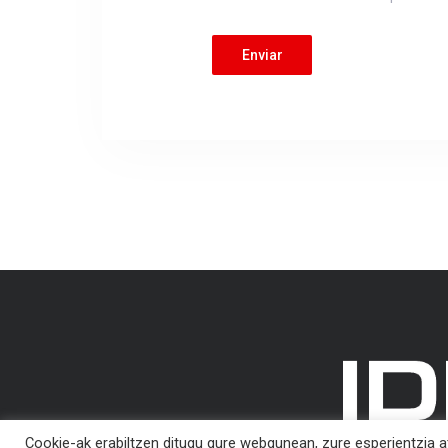
Enviar
Cookie-ak erabiltzen ditugu gure webgunean, zure esperientzia a