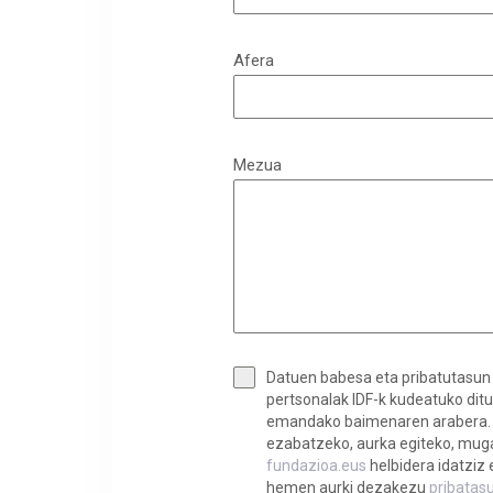
Afera
Mezua
Datuen babesa eta pribatutasun 
pertsonalak IDF-k kudeatuko dit
emandako baimenaren arabera. E
ezabatzeko, aurka egiteko, mug
fundazioa.eus
helbidera idatziz
hemen aurki dezakezu
pribatasu