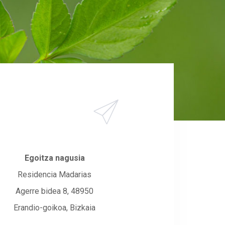
Egoitza nagusia
Residencia Madarias
Agerre bidea 8, 48950
Erandio-goikoa, Bizkaia