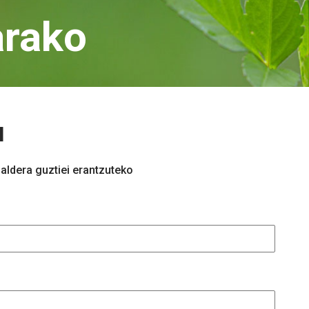
arako
u
aldera guztiei erantzuteko