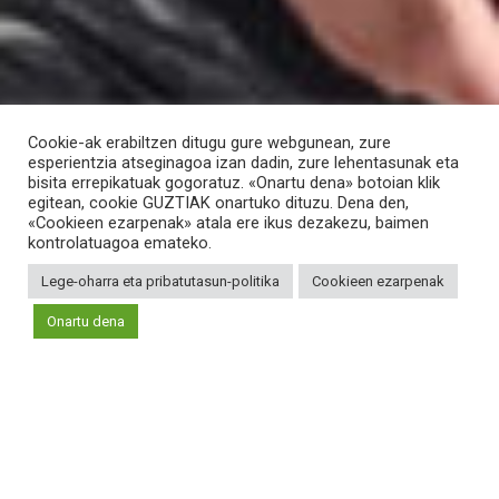
Cookie-ak erabiltzen ditugu gure webgunean, zure
esperientzia atseginagoa izan dadin, zure lehentasunak eta
bisita errepikatuak gogoratuz. «Onartu dena» botoian klik
egitean, cookie GUZTIAK onartuko dituzu. Dena den,
«Cookieen ezarpenak» atala ere ikus dezakezu, baimen
kontrolatuagoa emateko.
Lege-oharra eta pribatutasun-politika
Cookieen ezarpenak
Onartu dena