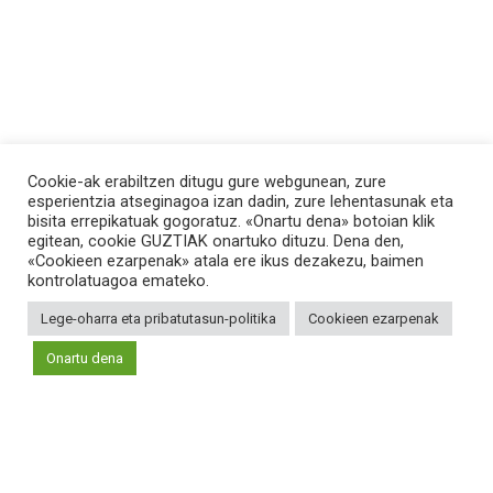
Cookie-ak erabiltzen ditugu gure webgunean, zure
esperientzia atseginagoa izan dadin, zure lehentasunak eta
bisita errepikatuak gogoratuz. «Onartu dena» botoian klik
egitean, cookie GUZTIAK onartuko dituzu. Dena den,
«Cookieen ezarpenak» atala ere ikus dezakezu, baimen
kontrolatuagoa emateko.
Lege-oharra eta pribatutasun-politika
Cookieen ezarpenak
Onartu dena
Iturria: Bost iturritik hartu dira argudioak eta datuak. Hona