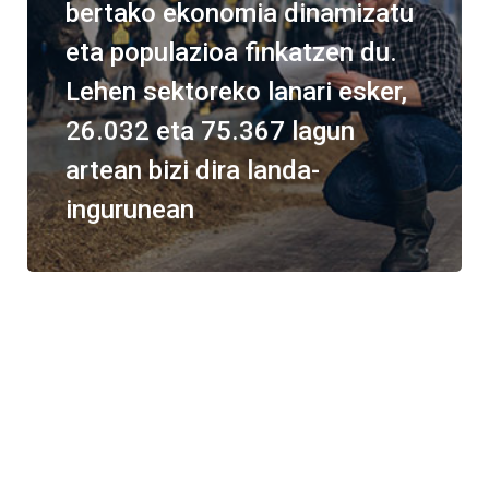
bertako ekonomia dinamizatu
eta populazioa finkatzen du.
Lehen sektoreko lanari esker,
26.032 eta 75.367 lagun
artean bizi dira landa-
ingurunean