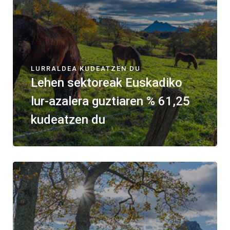
LURRALDEA KUDEATZEN DU
Lehen sektoreak Euskadiko
lur-azalera guztiaren % 61,25
kudeatzen du