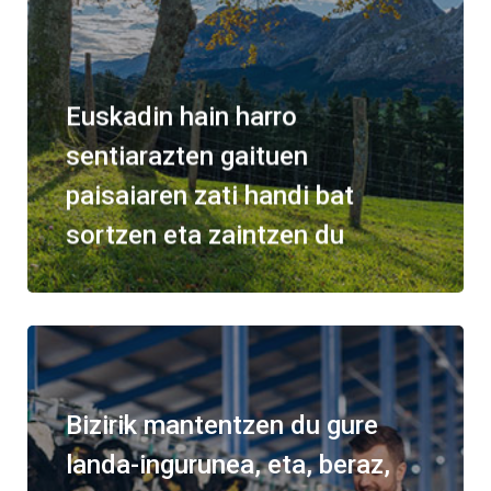
Euskadin hain harro
sentiarazten gaituen
paisaiaren zati handi bat
sortzen eta zaintzen du
Bizirik mantentzen du gure
landa-ingurunea, eta, beraz,