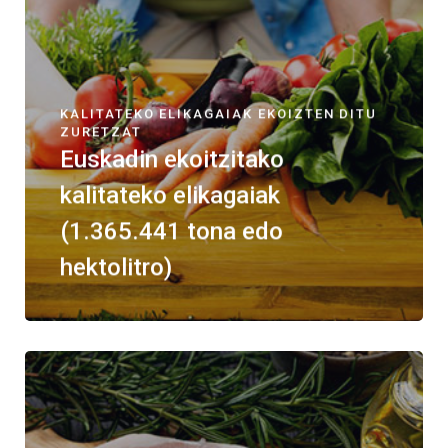
KALITATEKO ELIKAGAIAK EKOIZTEN DITU
ZURETZAT
Euskadin ekoitzitako
kalitateko elikagaiak
(1.365.441 tona edo
hektolitro)