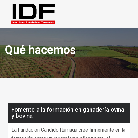
Skip
Skip
links
to
Tog
primary
navigation
Skip
Qué hacemos
to
content
Fomento a la formación en ganadería ovina
y bovina
La Fundación Cándido Iturriaga cree firmemente en la