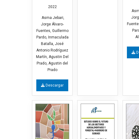
2022
Asma
Jorg
Asma Jebari,
Fuente
Jorge Álvaro‐
Par
Fuentes, Guillermo
Al
Pardo, Inmaculada
Batalla, José
Antonio Rodríguez
D
Martín, Agustin Del
Prado, Agustin del
Prado
Descargar