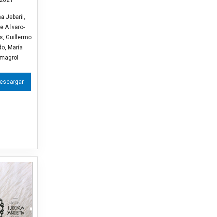
 JebariI,
e A lvaro-
s, Guillermo
do, María
magroI
escargar