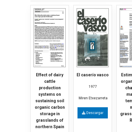
Effect of dairy
El caserío vasco
Estim
cattle
organ
1977
production
cha
systems on
ma
Miren Etxezarreta
sustaining soil
te
organic carbon
Descargar
storage in
grass
grasslands of
northern Spain