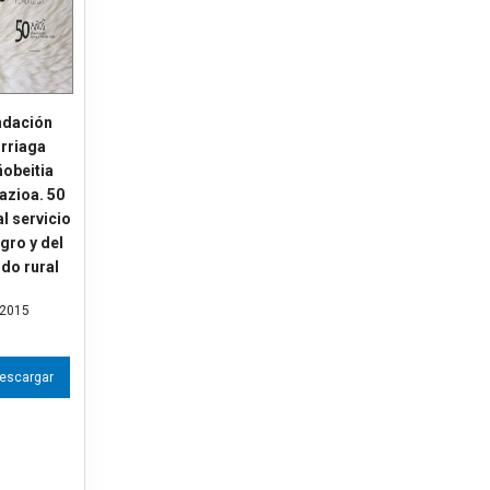
ndación
urriaga
obeitia
azioa. 50
l servicio
gro y del
do rural
2015
escargar