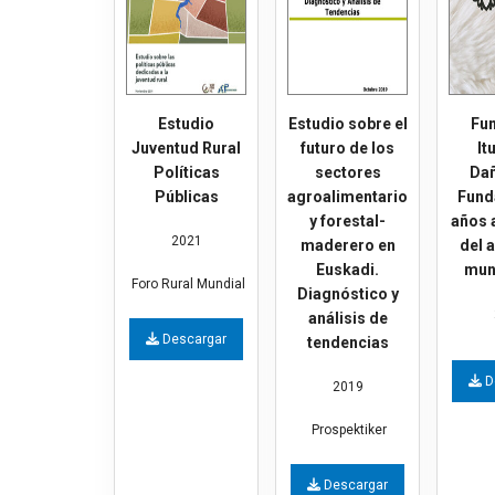
Estudio
Estudio sobre el
Fu
Juventud Rural
futuro de los
It
Políticas
sectores
Dañ
Públicas
agroalimentario
Fund
y forestal-
años a
2021
maderero en
del a
Euskadi.
mun
Foro Rural Mundial
Diagnóstico y
análisis de
Descargar
tendencias
D
2019
Prospektiker
Descargar