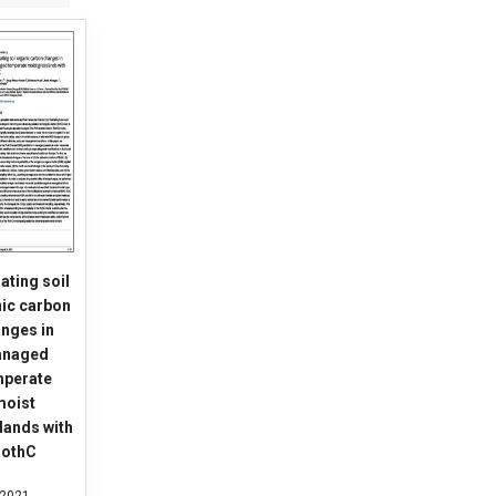
ating soil
ic carbon
nges in
naged
mperate
moist
lands with
RothC
2021