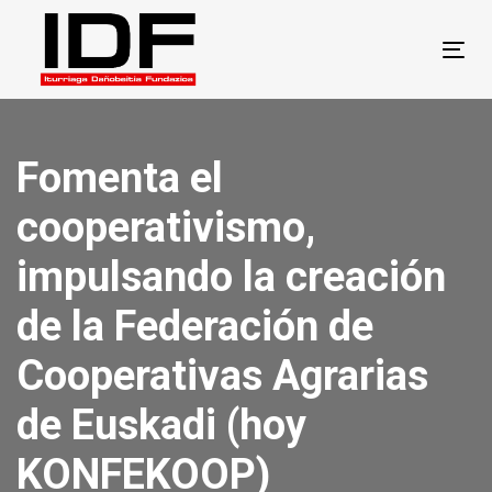
Skip
Skip
links
to
Tog
primary
navigation
Skip
Fomenta el
to
content
cooperativismo,
impulsando la creación
de la Federación de
Cooperativas Agrarias
de Euskadi (hoy
KONFEKOOP)