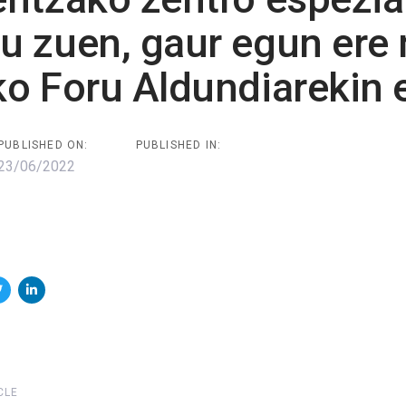
ion
u zuen, gaur egun ere
ko Foru Aldundiarekin 
PUBLISHED ON:
PUBLISHED IN:
23/06/2022
Next
CLE