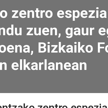
o zentro espezia
ndu zuen, gaur e
oena, Bizkaiko F
n elkarlanean
entzako zentro espezia