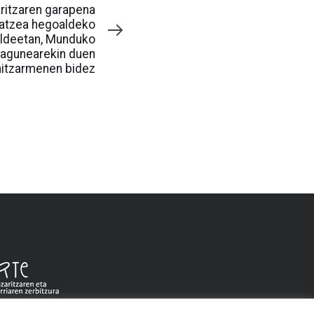
ritzaren garapena
atzea hegoaldeko
aldeetan, Munduko
agunearekin duen
hitzarmenen bidez