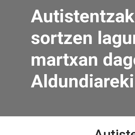
Autistentzak
sortzen lagu
martxan dag
Aldundiareki
Post
Autist