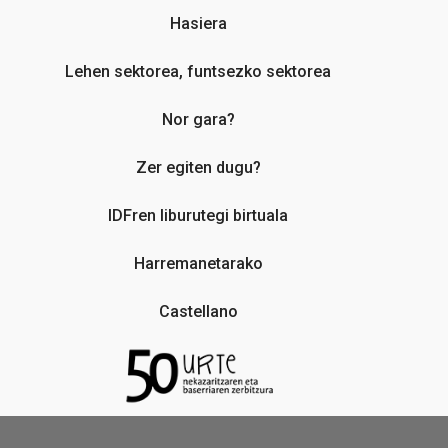
Hasiera
Lehen sektorea, funtsezko sektorea
Nor gara?
Zer egiten dugu?
IDFren liburutegi birtuala
Harremanetarako
Castellano