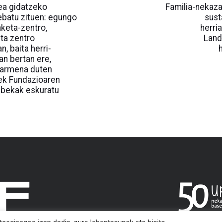
Article
ea gidatzeko
Familia-nekaza
rebatu zituen: egungo
sust
aketa-zentro,
herri
ta zentro
Land
, baita herri-
an bertan ere,
barmena duten
ek Fundazioaren
-bekak eskuratu