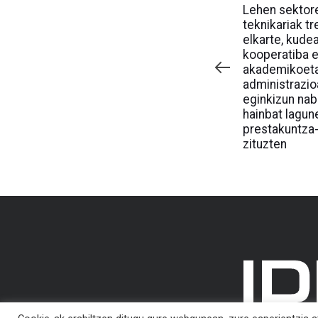
Article
Lehen sektor
teknikariak t
elkarte, kude
kooperatiba e
akademikoetan
administrazio
eginkizun na
hainbat lagun
prestakuntza
zituzten