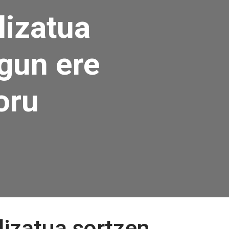
lizatua
gun ere
oru
lizatua sortzen