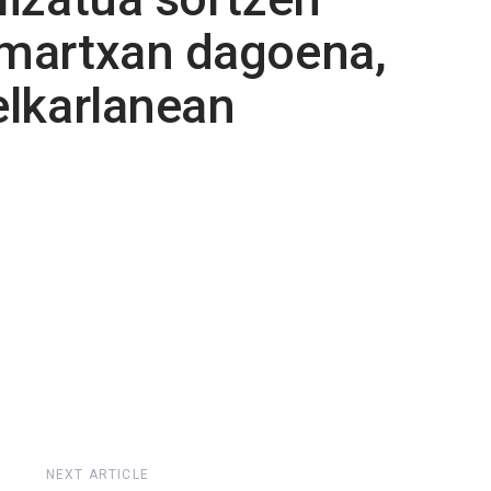
 martxan dagoena,
elkarlanean
NEXT ARTICLE