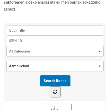
sektorearen aldeko analisi eta ekimen berriak elikatzeko
asmoz.
Asma Jebari