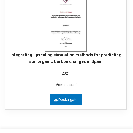
Integrating upscaling simulation methods for predicting
soil organic Carbon changes in Spain
2021
Asma Jebari
Deskargatu