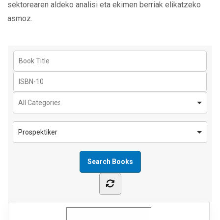
sektorearen aldeko analisi eta ekimen berriak elikatzeko
asmoz.
Prospektiker