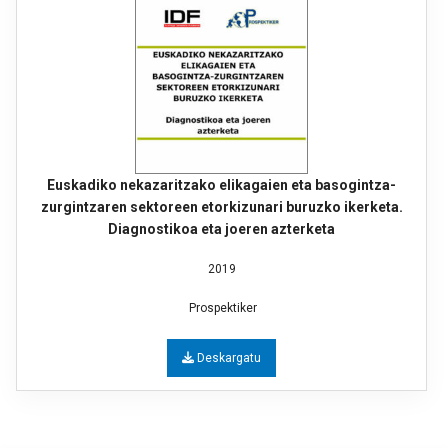
Euskadiko nekazaritzako elikagaien eta basogintza-
zurgintzaren sektoreen etorkizunari buruzko ikerketa.
Diagnostikoa eta joeren azterketa
2019
Prospektiker
Deskargatu